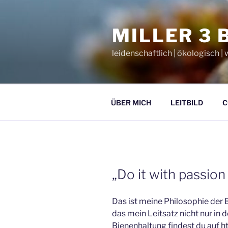
Zum
Inhalt
MILLER 3 
springen
leidenschaftlich | ökologisch 
ÜBER MICH
LEITBILD
C
„Do it with passion 
Das ist meine Philosophie der 
das mein Leitsatz nicht nur in d
Bienenhaltung findest du auf
ht