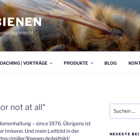
BIENEN
| wesensgerecht
OACHING | VORTRÄGE
PRODUKTE
BLOG
KONT
or not at all“
Suche
nach:
Bienenhaltung – since 1976. Übrigens ist
er Imkerei. Und mein Leitbild in der
NEUESTE BE
tps://miller3bienen.de/leitbild/