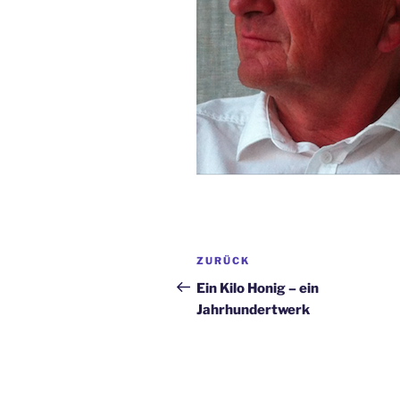
Beitragsnavigation
Vorheriger
ZURÜCK
Beitrag
Ein Kilo Honig – ein
Jahrhundertwerk