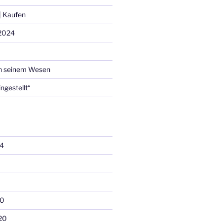
 Kaufen
2024
n seinem Wesen
ingestellt“
4
20
20