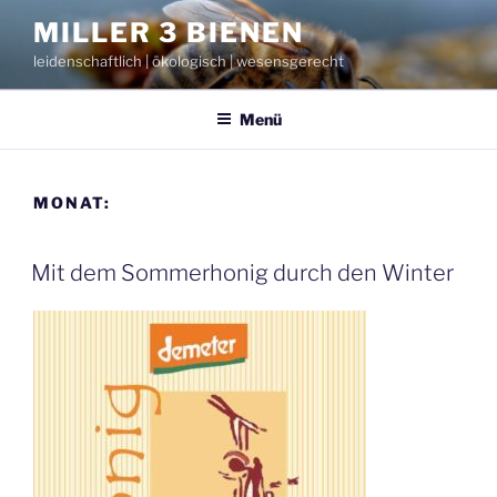
Zum
MILLER 3 BIENEN
Inhalt
leidenschaftlich | ökologisch | wesensgerecht
springen
Menü
MONAT:
Mit dem Sommerhonig durch den Winter