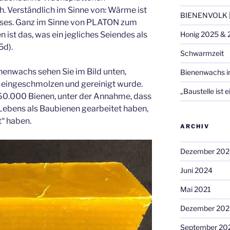
ch. Verständlich im Sinne von: Wärme ist
BIENENVOLK |
es. Ganz im Sinne von PLATON zum
 ist das, was ein jegliches Seiendes als
Honig 2025 & 
5d).
Schwarmzeit
nenwachs sehen Sie im Bild unten,
Bienenwachs i
 eingeschmolzen und gereinigt wurde.
„Baustelle ist e
 60.000 Bienen, unter der Annahme, dass
n Lebens als Baubienen gearbeitet haben,
t“ haben.
ARCHIV
Dezember 202
Juni 2024
Mai 2021
Dezember 20
September 20