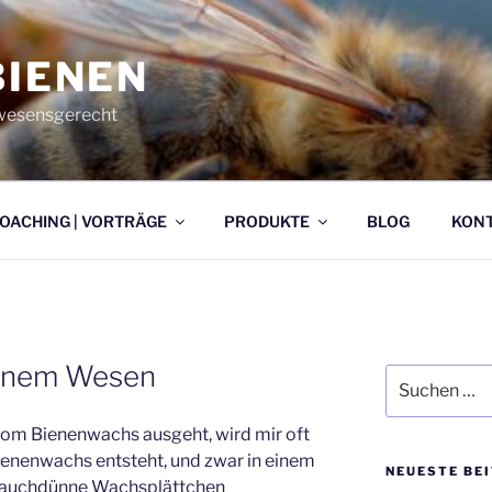
BIENEN
| wesensgerecht
OACHING | VORTRÄGE
PRODUKTE
BLOG
KONT
einem Wesen
Suche
nach:
 vom Bienenwachs ausgeht, wird mir oft
ienenwachs entsteht, und zwar in einem
NEUESTE BE
hauchdünne Wachsplättchen