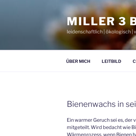
Zum
Inhalt
MILLER 3 
springen
leidenschaftlich | ökologisch 
ÜBER MICH
LEITBILD
C
Bienenwachs in s
Ein warmer Geruch sei es, der
mitgeteilt. Wird bedacht wie B
Wärmeprozess, wenn Bienen 