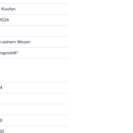
 Kaufen
2024
n seinem Wesen
ingestellt“
4
20
20