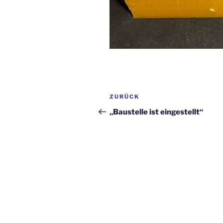
Beitragsnavigation
Vorheriger
ZURÜCK
Beitrag
„Baustelle ist eingestellt“