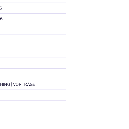
6
16
HING | VORTRÄGE