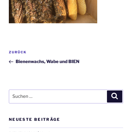
Beitragsnavigation
Vorheriger
ZURÜCK
Beitrag
Bienenwachs, Wabe und BIEN
Suche
Suche
nach:
NEUESTE BEITRÄGE